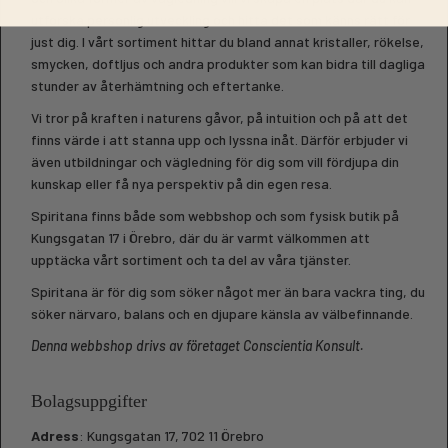
utforska personlig utveckling och hitta det som känns rätt för
just dig. I vårt sortiment hittar du bland annat kristaller, rökelse,
smycken, doftljus och andra produkter som kan bidra till dagliga
stunder av återhämtning och eftertanke.
Vi tror på kraften i naturens gåvor, på intuition och på att det
finns värde i att stanna upp och lyssna inåt. Därför erbjuder vi
även utbildningar och vägledning för dig som vill fördjupa din
kunskap eller få nya perspektiv på din egen resa.
Spiritana finns både som webbshop och som fysisk butik på
Kungsgatan 17 i Örebro, där du är varmt välkommen att
upptäcka vårt sortiment och ta del av våra tjänster.
Spiritana är för dig som söker något mer än bara vackra ting, du
söker närvaro, balans och en djupare känsla av välbefinnande.
Denna webbshop drivs av företaget Conscientia Konsult.
Bolagsuppgifter
Adress
: Kungsgatan 17, 702 11 Örebro