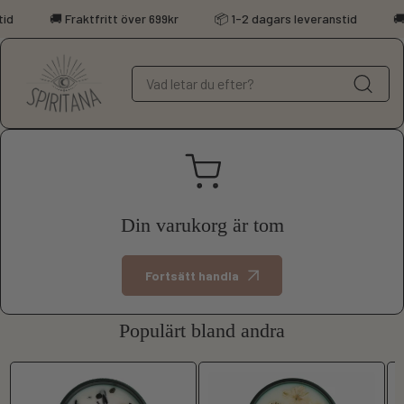
Hoppa till innehåll
id
🚚 Fraktfritt över 699kr
📦 1-2 dagars leveranstid
🚚
Din varukorg är tom
Fortsätt handla
Populärt bland andra