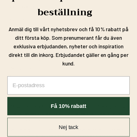
Information
beställning
Kundtjänst
Anmäl dig till vårt nyhetsbrev och få 10 % rabatt på
Alla Kollektioner
ditt första köp. Som prenumerant får du även
Användarvillkor
exklusiva erbjudanden, nyheter och inspiration
Fraktinformation
direkt till din inkorg. Erbjudandet gäller en gång per
Integritetspolicy
kund.
Returpolicy
Återförsäljare
Email
Vår vision
Få 10% rabatt
På Spiritana är vårt uppdrag att hjälpa dig att återknyta till ditt
inre och skapa stunder av stillhet, närvaro och balans i en värld
som ofta snurrar för fort.
Nej tack
Genom noggrant utvalda produkter, inspirerande utbildningar
och olika former av vägledning vill vi skapa en plats där du kan